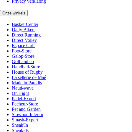
Privacy verklaring
Onze winkels
Basket-Center
Daily Bikers
Direct Running
Direct-Volley
Espace Golf
Foot-Store
Galop-Store
Golf and co
Handball-Store
House of Rugby
La sellerie de Maé
Made in Paradis
Nauti-wave
On-Fight
Padel-Expert
Pecheur-Store
Pet and Garden
Slowood Interior
Smash-Expert
Sneak'In
Sneakids