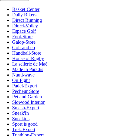
Basket-Center
Daily Bikers
Direct Running
Direct-Volley
Espace Golf
Foot-Store
Galop-Store
Golf and co
Handball-Store
House of Rugby
La sellerie de Maé
Made in Paradis
Nauti-wave
On-Fight
Padel-Expert
Pecheur-Store
Pet and Garden
Slowood Interior
Smash-Expert
Sneak'In
Sneakids
Sport is good
Trek-Expert
Triathlon-Expert