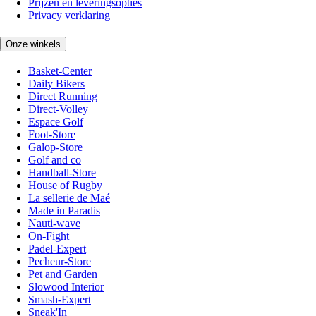
Prijzen en leveringsopties
Privacy verklaring
Onze winkels
Basket-Center
Daily Bikers
Direct Running
Direct-Volley
Espace Golf
Foot-Store
Galop-Store
Golf and co
Handball-Store
House of Rugby
La sellerie de Maé
Made in Paradis
Nauti-wave
On-Fight
Padel-Expert
Pecheur-Store
Pet and Garden
Slowood Interior
Smash-Expert
Sneak'In