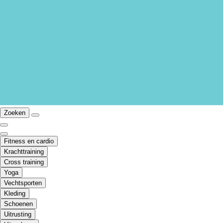
Zoeken
Fitness en cardio
Krachttraining
Cross training
Yoga
Vechtsporten
Kleding
Schoenen
Uitrusting