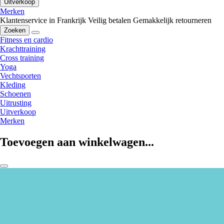
Uitverkoop
Merken
Klantenservice in Frankrijk
Veilig betalen
Gemakkelijk retourneren
Zoeken
Fitness en cardio
Krachttraining
Cross training
Yoga
Vechtsporten
Kleding
Schoenen
Uitrusting
Uitverkoop
Merken
Toevoegen aan winkelwagen...