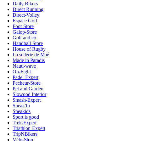
Daily Bikers
Direct Running
Direct-Volley
Espace Golf
Foot-Store
Galop-Store
Golf and co
Handball-Store
House of Rugby
La sellerie de Maé
Made in Paradis
Nauti-wave
On-Fight
Padel-Expert
Pecheur-Store
Pet and Garden
Slowood Interior
Smash-Expert
Sneak'In
Sneakids
Sport is good
Trek-Expert
Triathlon-Expert
TripNBikers
Vélo-Store