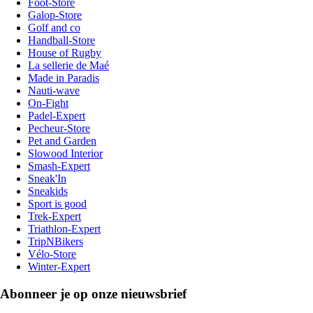
Foot-Store
Galop-Store
Golf and co
Handball-Store
House of Rugby
La sellerie de Maé
Made in Paradis
Nauti-wave
On-Fight
Padel-Expert
Pecheur-Store
Pet and Garden
Slowood Interior
Smash-Expert
Sneak'In
Sneakids
Sport is good
Trek-Expert
Triathlon-Expert
TripNBikers
Vélo-Store
Winter-Expert
Abonneer je op onze nieuwsbrief