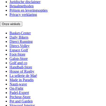
Juridische disclaimer
Betaalmethoden
Prijzen en leveringsopties
Privacy verklaring
Onze winkels
Basket-Center
Daily Bikers
Direct Running
Direct-Volley
Espace Golf
Foot-Store
Galop-Store
Golf and co
Handball-Store
House of Rugby
La sellerie de Maé
Made in Paradis
Nauti-wave
On-Fight
Padel-Expert
Pecheur-Store
Pet and Garden
Slowood Interior