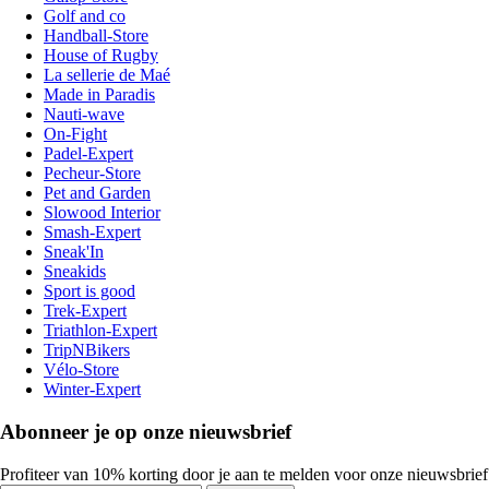
Golf and co
Handball-Store
House of Rugby
La sellerie de Maé
Made in Paradis
Nauti-wave
On-Fight
Padel-Expert
Pecheur-Store
Pet and Garden
Slowood Interior
Smash-Expert
Sneak'In
Sneakids
Sport is good
Trek-Expert
Triathlon-Expert
TripNBikers
Vélo-Store
Winter-Expert
Abonneer je op onze nieuwsbrief
Profiteer van 10% korting door je aan te melden voor onze nieuwsbrief