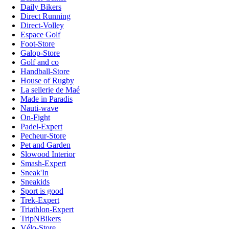
Daily Bikers
Direct Running
Direct-Volley
Espace Golf
Foot-Store
Galop-Store
Golf and co
Handball-Store
House of Rugby
La sellerie de Maé
Made in Paradis
Nauti-wave
On-Fight
Padel-Expert
Pecheur-Store
Pet and Garden
Slowood Interior
Smash-Expert
Sneak'In
Sneakids
Sport is good
Trek-Expert
Triathlon-Expert
TripNBikers
Vélo-Store