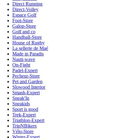
Direct Running
Direct-Volley
Espace Golf
Foot-Store
Galop-Store
Golf and co
Handball-Store
House of Rugby
La sellerie de Maé
Made in Paradis
Nauti-wave
On-Fight
Padel-Expert
Pecheur-Store
Pet and Garden
Slowood Interior
Smash-Expert
Sneak'In
Sneakids
Sport is good
Trek-Expert
Triathlon-Expert
TripNBikers
Vélo-Store
Winter-Expert