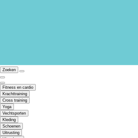
Zoeken
Fitness en cardio
Krachttraining
Cross training
Yoga
Vechtsporten
Kleding
Schoenen
Uitrusting