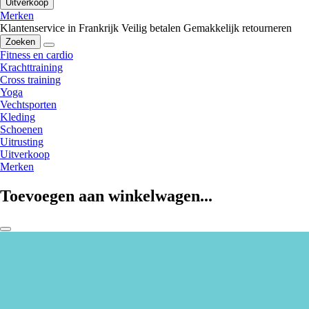
Uitverkoop
Merken
Klantenservice in Frankrijk
Veilig betalen
Gemakkelijk retourneren
Zoeken
Fitness en cardio
Krachttraining
Cross training
Yoga
Vechtsporten
Kleding
Schoenen
Uitrusting
Uitverkoop
Merken
Toevoegen aan winkelwagen...