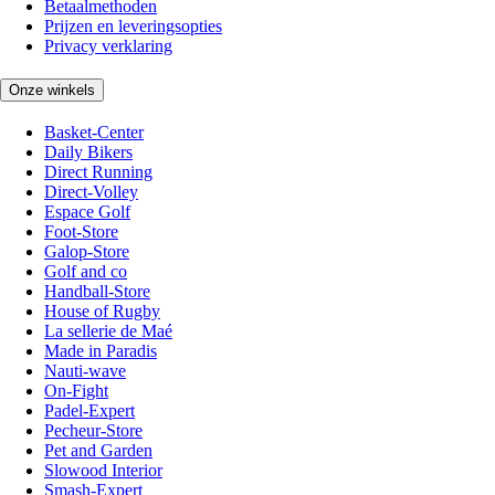
Betaalmethoden
Prijzen en leveringsopties
Privacy verklaring
Onze winkels
Basket-Center
Daily Bikers
Direct Running
Direct-Volley
Espace Golf
Foot-Store
Galop-Store
Golf and co
Handball-Store
House of Rugby
La sellerie de Maé
Made in Paradis
Nauti-wave
On-Fight
Padel-Expert
Pecheur-Store
Pet and Garden
Slowood Interior
Smash-Expert