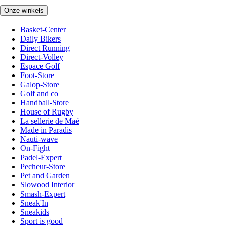
Onze winkels
Basket-Center
Daily Bikers
Direct Running
Direct-Volley
Espace Golf
Foot-Store
Galop-Store
Golf and co
Handball-Store
House of Rugby
La sellerie de Maé
Made in Paradis
Nauti-wave
On-Fight
Padel-Expert
Pecheur-Store
Pet and Garden
Slowood Interior
Smash-Expert
Sneak'In
Sneakids
Sport is good