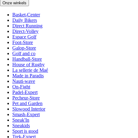
Onze winkels
Basket-Center
Daily Bikers
Direct Running
Direct-Volley
Espace Golf
Foot-Store
Galop-Store
Golf and co
Handball-Store
House of Rugby
La sellerie de Maé
Made in Paradis
Nauti-wave
On-Fight
Padel-Expert
Pecheur-Store
Pet and Garden
Slowood Interior
Smash-Expert
Sneak'In
Sneakids
Sport is good
Trek-Expert