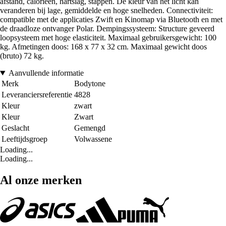
afstand, calorieën, hartslag, stappen. De kleur van het licht kan
veranderen bij lage, gemiddelde en hoge snelheden. Connectiviteit:
compatible met de applicaties Zwift en Kinomap via Bluetooth en met
de draadloze ontvanger Polar. Dempingssysteem: Structure geveerd
loopsysteem met hoge elasticiteit. Maximaal gebruikersgewicht: 100
kg. Afmetingen doos: 168 x 77 x 32 cm. Maximaal gewicht doos
(bruto) 72 kg.
Aanvullende informatie
Merk
Bodytone
Leveranciersreferentie
4828
Kleur
zwart
Kleur
Zwart
Geslacht
Gemengd
Leeftijdsgroep
Volwassene
Loading...
Loading...
Al onze merken