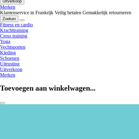
Uitverkoop
Merken
Klantenservice in Frankrijk
Veilig betalen
Gemakkelijk retourneren
Zoeken
Fitness en cardio
Krachttraining
Cross training
Yoga
Vechtsporten
Kleding
Schoenen
Uitrusting
Uitverkoop
Merken
Toevoegen aan winkelwagen...