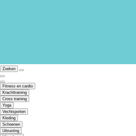
Zoeken
Fitness en cardio
Krachttraining
Cross training
Yoga
Vechtsporten
Kleding
Schoenen
Uitrusting