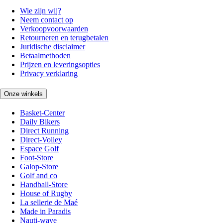
Wie zijn wij?
Neem contact op
Verkoopvoorwaarden
Retourneren en terugbetalen
Juridische disclaimer
Betaalmethoden
Prijzen en leveringsopties
Privacy verklaring
Onze winkels
Basket-Center
Daily Bikers
Direct Running
Direct-Volley
Espace Golf
Foot-Store
Galop-Store
Golf and co
Handball-Store
House of Rugby
La sellerie de Maé
Made in Paradis
Nauti-wave