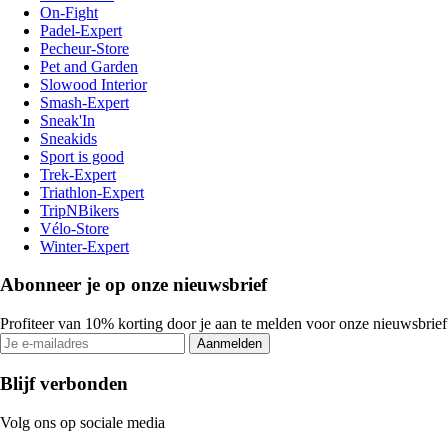
On-Fight
Padel-Expert
Pecheur-Store
Pet and Garden
Slowood Interior
Smash-Expert
Sneak'In
Sneakids
Sport is good
Trek-Expert
Triathlon-Expert
TripNBikers
Vélo-Store
Winter-Expert
Abonneer je op onze nieuwsbrief
Profiteer van 10% korting door je aan te melden voor onze nieuwsbrief
Aanmelden
Blijf verbonden
Volg ons op sociale media