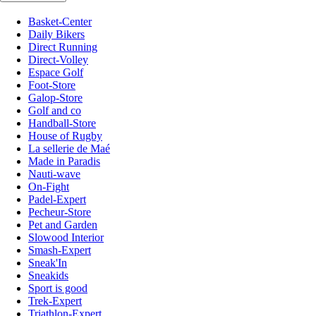
Basket-Center
Daily Bikers
Direct Running
Direct-Volley
Espace Golf
Foot-Store
Galop-Store
Golf and co
Handball-Store
House of Rugby
La sellerie de Maé
Made in Paradis
Nauti-wave
On-Fight
Padel-Expert
Pecheur-Store
Pet and Garden
Slowood Interior
Smash-Expert
Sneak'In
Sneakids
Sport is good
Trek-Expert
Triathlon-Expert