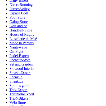
Daily Bikers
Direct Running
Direct-Volley
Espace Golf
Foot-Store
Galop-Store
Golf and co
Handball-Store
House of Rugby
La sellerie de Maé
Made in Paradis
Nauti-wave
On-Fight
Padel-Expert
Pecheur-Store
Pet and Garden
Slowood Interior
Smash-Expert
Sneak'In
Sneakids
Sport is good
Trek-Expert
Triathlon-Expert
TripNBikers
Vélo-Store