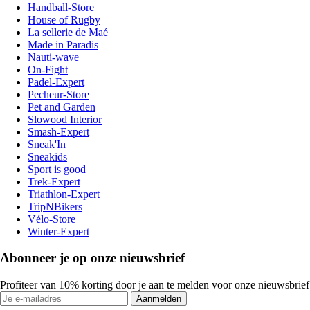
Handball-Store
House of Rugby
La sellerie de Maé
Made in Paradis
Nauti-wave
On-Fight
Padel-Expert
Pecheur-Store
Pet and Garden
Slowood Interior
Smash-Expert
Sneak'In
Sneakids
Sport is good
Trek-Expert
Triathlon-Expert
TripNBikers
Vélo-Store
Winter-Expert
Abonneer je op onze nieuwsbrief
Profiteer van 10% korting door je aan te melden voor onze nieuwsbrief
Aanmelden