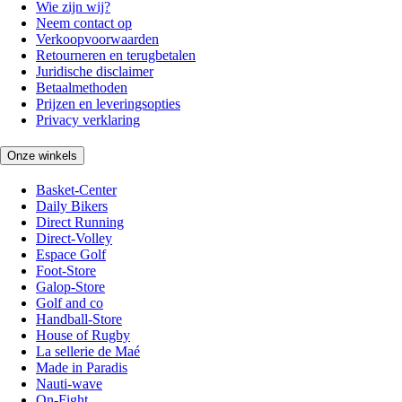
Wie zijn wij?
Neem contact op
Verkoopvoorwaarden
Retourneren en terugbetalen
Juridische disclaimer
Betaalmethoden
Prijzen en leveringsopties
Privacy verklaring
Onze winkels
Basket-Center
Daily Bikers
Direct Running
Direct-Volley
Espace Golf
Foot-Store
Galop-Store
Golf and co
Handball-Store
House of Rugby
La sellerie de Maé
Made in Paradis
Nauti-wave
On-Fight