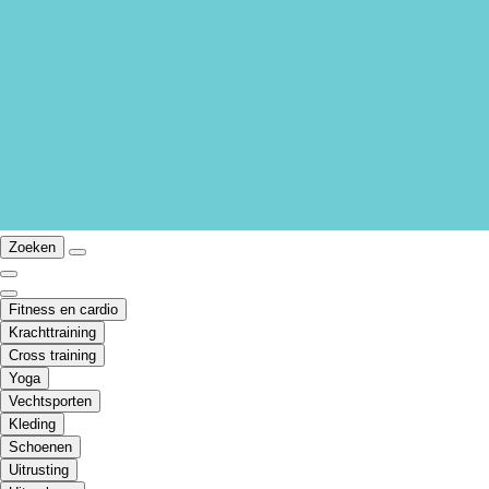
Zoeken
Fitness en cardio
Krachttraining
Cross training
Yoga
Vechtsporten
Kleding
Schoenen
Uitrusting