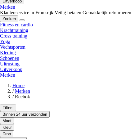
Uitverkoop
Merken
Klantenservice in Frankrijk
Veilig betalen
Gemakkelijk retourneren
Zoeken
Fitness en cardio
Krachttraining
Cross training
Yoga
Vechtsporten
Kleding
Schoenen
Uitrusting
Uitverkoop
Merken
Home
/
Merken
/
Reebok
Filters
Binnen 24 uur verzonden
Maat
Kleur
Drop