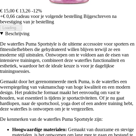
€ 15,00
€ 13,26
-12%
+€ 0,66
cadeau voor je volgende bestelling
Bijgeschreven na
bevestiging van je bestelling
Loading...
Beschrijving
De waterfles Puma Sportstyle is de ultieme accessoire voor sporters en
fitnessliefhebbers die gehydrateerd willen blijven terwijl ze een
moderne stijl uitstralen. Ontworpen om te voldoen aan de eisen van
intensieve trainingen, combineert deze waterfles functionaliteit en
esthetiek, waardoor het de ideale keuze is voor je dagelijkse
trainingssessies.
Gemaakt door het gerenommeerde merk Puma, is de waterfles een
weerspiegeling van vakmanschap van hoge kwaliteit en een modern
design. Het praktische formaat maakt het eenvoudig om vast te
houden, wat essentieel is tijdens je sportactiviteiten. Of je nu gaat
hardlopen, naar de sportschool, yoga doet of een andere training hebt,
deze waterfles is ontworpen om je te vergezellen.
De kenmerken van de waterfles Puma Sportstyle zijn:
Hoogwaardige materialen:
Gemaakt van duurzame en stevige
materialen, is het ontworpen om lang mee te gaan en bestand te