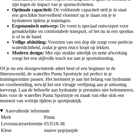
zijn tegen de impact van je sportactiviteiten.
Optimale capaciteit:
De voldoende capaciteit stelt je in staat
een geschikte hoeveelheid vloeistof op te slaan om je te
hydrateren tijdens je trainingen.
Ergonomisch ontwerp:
De vorm is speciaal ontworpen voor
gemakkelijke en comfortabele transport, of het nu in een sporttas
is of in de hand.
Veilige afsluiting:
Voorzien van een dop die zorgt voor perfecte
waterdichtheid, zodat je geen risico loopt op lekken.
Modern design:
Met zijn strakke uiterlijk en nette afwerking
voegt het een stijlvolle touch toe aan je sportuitrusting.
Of je nu een doorgewinterde atleet bent of een beginner in de
fitnesswereld, de waterfles Puma Sportstyle zal perfect in je
trainingsroutine passen. Het herinnert je aan het belang van hydratatie
en voorbereiding, terwijl het een vleugje verfijning aan je uitrusting
toevoegt. Laat de behoefte aan hydratatie je prestaties niet belemmeren,
kies voor de waterfles Puma Sportstyle en maak van elke slok een
moment van welzijn tijdens je sportpraktijk.
Aanvullende informatie
Merk
Puma
Leveranciersreferentie
053518-38
Kleur
mauve pop/purple