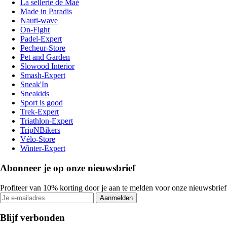
La sellerie de Maé
Made in Paradis
Nauti-wave
On-Fight
Padel-Expert
Pecheur-Store
Pet and Garden
Slowood Interior
Smash-Expert
Sneak'In
Sneakids
Sport is good
Trek-Expert
Triathlon-Expert
TripNBikers
Vélo-Store
Winter-Expert
Abonneer je op onze nieuwsbrief
Profiteer van 10% korting door je aan te melden voor onze nieuwsbrief
Aanmelden
Blijf verbonden