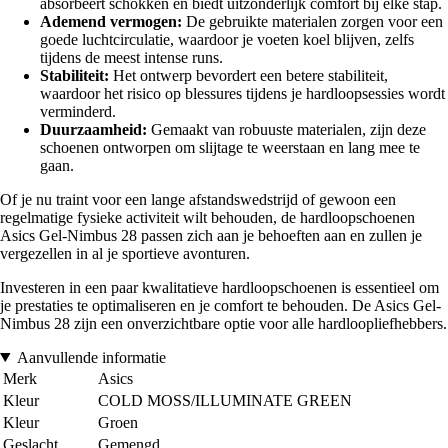
absorbeert schokken en biedt uitzonderlijk comfort bij elke stap.
Ademend vermogen:
De gebruikte materialen zorgen voor een
goede luchtcirculatie, waardoor je voeten koel blijven, zelfs
tijdens de meest intense runs.
Stabiliteit:
Het ontwerp bevordert een betere stabiliteit,
waardoor het risico op blessures tijdens je hardloopsessies wordt
verminderd.
Duurzaamheid:
Gemaakt van robuuste materialen, zijn deze
schoenen ontworpen om slijtage te weerstaan en lang mee te
gaan.
Of je nu traint voor een lange afstandswedstrijd of gewoon een
regelmatige fysieke activiteit wilt behouden, de hardloopschoenen
Asics Gel-Nimbus 28 passen zich aan je behoeften aan en zullen je
vergezellen in al je sportieve avonturen.
Investeren in een paar kwalitatieve hardloopschoenen is essentieel om
je prestaties te optimaliseren en je comfort te behouden. De Asics Gel-
Nimbus 28 zijn een onverzichtbare optie voor alle hardloopliefhebbers.
Aanvullende informatie
Merk
Asics
Kleur
COLD MOSS/ILLUMINATE GREEN
Kleur
Groen
Geslacht
Gemengd