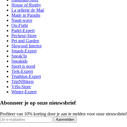
House of Rugby
La sellerie de Maé
Made in Paradis
Nauti-wave
On-Fight
Padel-Expert
Pecheur-Store
Pet and Garden
Slowood Interior
Smash-Expert
Sneak'In
Sneakids
Sport is good
Trek-Expert
Triathlon-Expert
TripNBikers
Vélo-Store
Winter-Expert
Abonneer je op onze nieuwsbrief
Profiteer van 10% korting door je aan te melden voor onze nieuwsbrief
Aanmelden