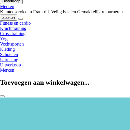
Uitverkoop
Merken
Klantenservice in Frankrijk
Veilig betalen
Gemakkelijk retourneren
Zoeken
Fitness en cardio
Krachttraining
Cross training
Yoga
Vechtsporten
Kleding
Schoenen
Uitrusting
Uitverkoop
Merken
Toevoegen aan winkelwagen...