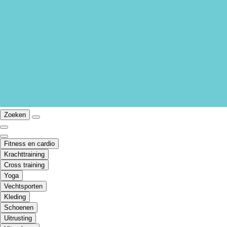
Zoeken
Fitness en cardio
Krachttraining
Cross training
Yoga
Vechtsporten
Kleding
Schoenen
Uitrusting