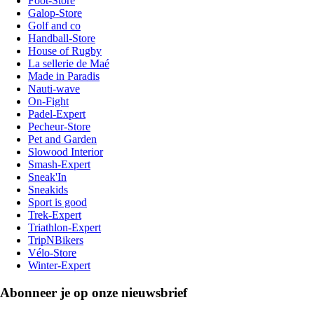
Foot-Store
Galop-Store
Golf and co
Handball-Store
House of Rugby
La sellerie de Maé
Made in Paradis
Nauti-wave
On-Fight
Padel-Expert
Pecheur-Store
Pet and Garden
Slowood Interior
Smash-Expert
Sneak'In
Sneakids
Sport is good
Trek-Expert
Triathlon-Expert
TripNBikers
Vélo-Store
Winter-Expert
Abonneer je op onze nieuwsbrief