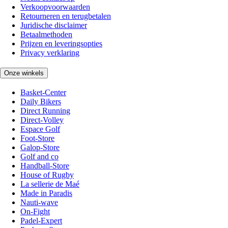
Verkoopvoorwaarden
Retourneren en terugbetalen
Juridische disclaimer
Betaalmethoden
Prijzen en leveringsopties
Privacy verklaring
Onze winkels
Basket-Center
Daily Bikers
Direct Running
Direct-Volley
Espace Golf
Foot-Store
Galop-Store
Golf and co
Handball-Store
House of Rugby
La sellerie de Maé
Made in Paradis
Nauti-wave
On-Fight
Padel-Expert