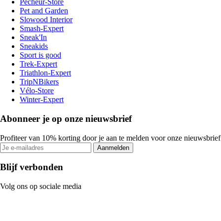
Pecheur-Store
Pet and Garden
Slowood Interior
Smash-Expert
Sneak'In
Sneakids
Sport is good
Trek-Expert
Triathlon-Expert
TripNBikers
Vélo-Store
Winter-Expert
Abonneer je op onze nieuwsbrief
Profiteer van 10% korting door je aan te melden voor onze nieuwsbrief
Aanmelden
Blijf verbonden
Volg ons op sociale media