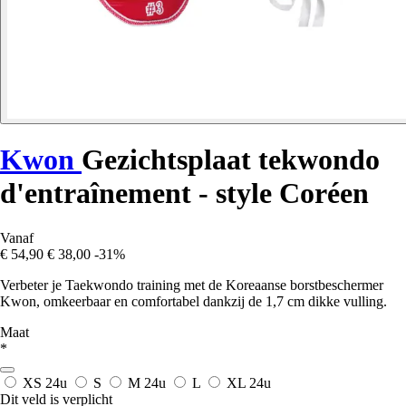
Kwon
Gezichtsplaat tekwondo
d'entraînement - style Coréen
Vanaf
€ 54,90
€ 38,00
-31%
Verbeter je Taekwondo training met de Koreaanse borstbeschermer
Kwon, omkeerbaar en comfortabel dankzij de 1,7 cm dikke vulling.
Maat
*
XS
24u
S
M
24u
L
XL
24u
Dit veld is verplicht