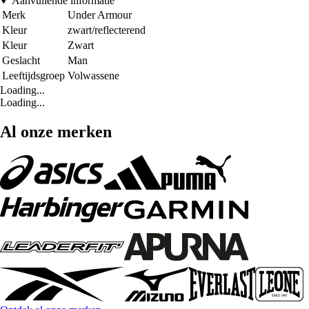
Aanvullende informatie
Merk
Under Armour
Kleur
zwart/reflecterend
Kleur
Zwart
Geslacht
Man
Leeftijdsgroep
Volwassene
Loading...
Loading...
Al onze merken