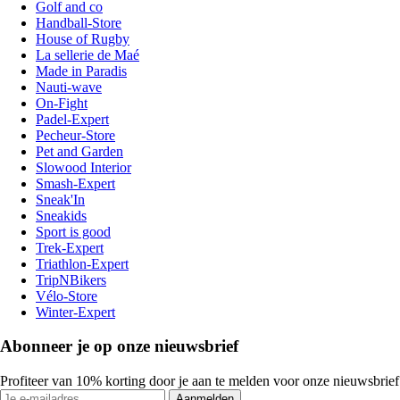
Golf and co
Handball-Store
House of Rugby
La sellerie de Maé
Made in Paradis
Nauti-wave
On-Fight
Padel-Expert
Pecheur-Store
Pet and Garden
Slowood Interior
Smash-Expert
Sneak'In
Sneakids
Sport is good
Trek-Expert
Triathlon-Expert
TripNBikers
Vélo-Store
Winter-Expert
Abonneer je op onze nieuwsbrief
Profiteer van 10% korting door je aan te melden voor onze nieuwsbrief
Aanmelden