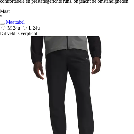
comfortabele en prestatiegerichte runs, ongeacht de omstandigheden.
Maat
*
Maattabel
M
24u
L
24u
Dit veld is verplicht