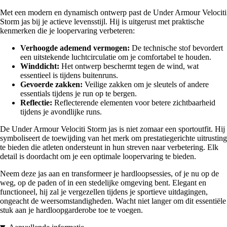
Met een modern en dynamisch ontwerp past de Under Armour Velociti
Storm jas bij je actieve levensstijl. Hij is uitgerust met praktische
kenmerken die je loopervaring verbeteren:
Verhoogde ademend vermogen:
De technische stof bevordert
een uitstekende luchtcirculatie om je comfortabel te houden.
Winddicht:
Het ontwerp beschermt tegen de wind, wat
essentieel is tijdens buitenruns.
Gevoerde zakken:
Veilige zakken om je sleutels of andere
essentials tijdens je run op te bergen.
Reflectie:
Reflecterende elementen voor betere zichtbaarheid
tijdens je avondlijke runs.
De Under Armour Velociti Storm jas is niet zomaar een sportoutfit. Hij
symboliseert de toewijding van het merk om prestatiegerichte uitrusting
te bieden die atleten ondersteunt in hun streven naar verbetering. Elk
detail is doordacht om je een optimale loopervaring te bieden.
Neem deze jas aan en transformeer je hardloopsessies, of je nu op de
weg, op de paden of in een stedelijke omgeving bent. Elegant en
functioneel, hij zal je vergezellen tijdens je sportieve uitdagingen,
ongeacht de weersomstandigheden. Wacht niet langer om dit essentiële
stuk aan je hardloopgarderobe toe te voegen.