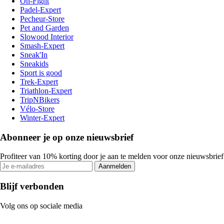
On-Fight
Padel-Expert
Pecheur-Store
Pet and Garden
Slowood Interior
Smash-Expert
Sneak'In
Sneakids
Sport is good
Trek-Expert
Triathlon-Expert
TripNBikers
Vélo-Store
Winter-Expert
Abonneer je op onze nieuwsbrief
Profiteer van 10% korting door je aan te melden voor onze nieuwsbrief
Aanmelden
Blijf verbonden
Volg ons op sociale media