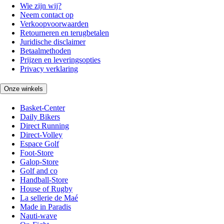
Wie zijn wij?
Neem contact op
Verkoopvoorwaarden
Retourneren en terugbetalen
Juridische disclaimer
Betaalmethoden
Prijzen en leveringsopties
Privacy verklaring
Onze winkels
Basket-Center
Daily Bikers
Direct Running
Direct-Volley
Espace Golf
Foot-Store
Galop-Store
Golf and co
Handball-Store
House of Rugby
La sellerie de Maé
Made in Paradis
Nauti-wave