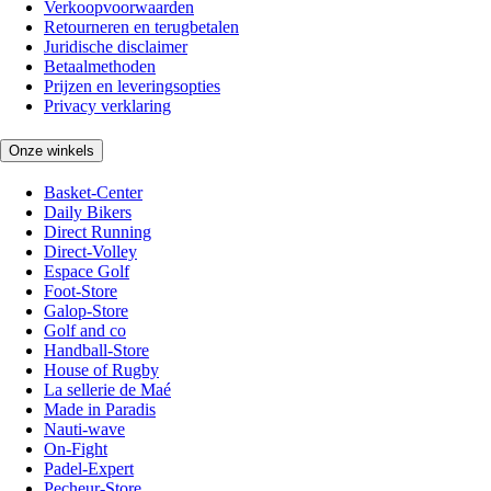
Verkoopvoorwaarden
Retourneren en terugbetalen
Juridische disclaimer
Betaalmethoden
Prijzen en leveringsopties
Privacy verklaring
Onze winkels
Basket-Center
Daily Bikers
Direct Running
Direct-Volley
Espace Golf
Foot-Store
Galop-Store
Golf and co
Handball-Store
House of Rugby
La sellerie de Maé
Made in Paradis
Nauti-wave
On-Fight
Padel-Expert
Pecheur-Store