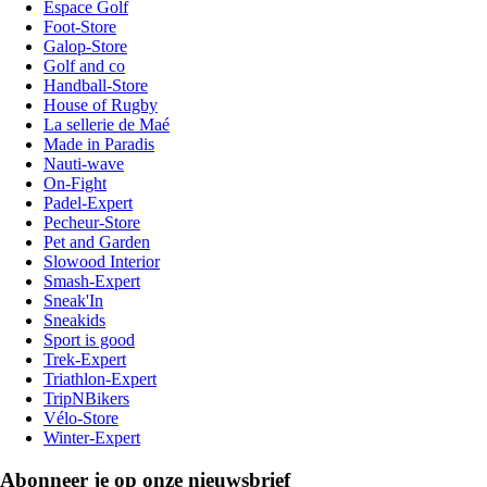
Espace Golf
Foot-Store
Galop-Store
Golf and co
Handball-Store
House of Rugby
La sellerie de Maé
Made in Paradis
Nauti-wave
On-Fight
Padel-Expert
Pecheur-Store
Pet and Garden
Slowood Interior
Smash-Expert
Sneak'In
Sneakids
Sport is good
Trek-Expert
Triathlon-Expert
TripNBikers
Vélo-Store
Winter-Expert
Abonneer je op onze nieuwsbrief