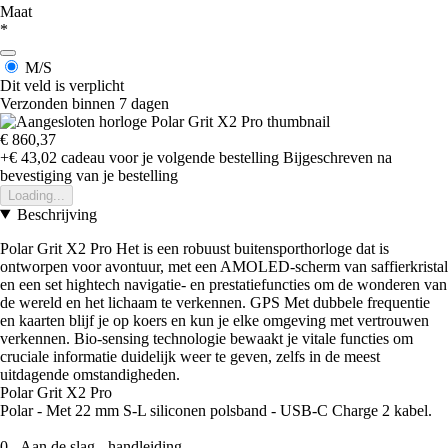
Maat
*
M/S
Dit veld is verplicht
Verzonden binnen 7 dagen
€ 860,37
+€ 43,02
cadeau voor je volgende bestelling
Bijgeschreven na
bevestiging van je bestelling
Loading...
Beschrijving
Polar Grit X2 Pro Het is een robuust buitensporthorloge dat is
ontworpen voor avontuur, met een AMOLED-scherm van saffierkristal
en een set hightech navigatie- en prestatiefuncties om de wonderen van
de wereld en het lichaam te verkennen. GPS Met dubbele frequentie
en kaarten blijf je op koers en kun je elke omgeving met vertrouwen
verkennen. Bio-sensing technologie bewaakt je vitale functies om
cruciale informatie duidelijk weer te geven, zelfs in de meest
uitdagende omstandigheden.
Polar Grit X2 Pro
Polar - Met 22 mm S-L siliconen polsband - USB-C Charge 2 kabel.
0 - Aan de slag - handleiding