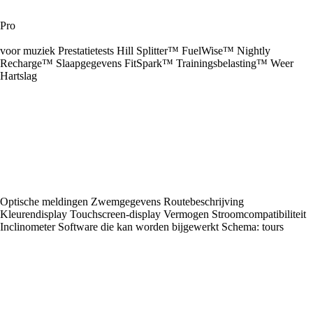
Pro
voor muziek Prestatietests Hill Splitter™ FuelWise™ Nightly
Recharge™ Slaapgegevens FitSpark™ Trainingsbelasting™ Weer
Hartslag
Optische meldingen Zwemgegevens Routebeschrijving
Kleurendisplay Touchscreen-display Vermogen Stroomcompatibiliteit
Inclinometer Software die kan worden bijgewerkt Schema: tours