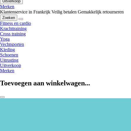
Uitverkoop
Merken
Klantenservice in Frankrijk
Veilig betalen
Gemakkelijk retourneren
Zoeken
Fitness en cardio
Krachttraining
Cross training
Yoga
Vechtsporten
Kleding
Schoenen
Uitrusting
Uitverkoop
Merken
Toevoegen aan winkelwagen...