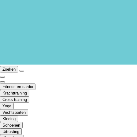
Zoeken
Fitness en cardio
Krachttraining
Cross training
Yoga
Vechtsporten
Kleding
Schoenen
Uitrusting