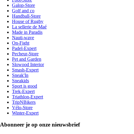
Galop-Store
Golf and co
Handball-Store
House of Rugby
La sellerie de Maé
Made in Paradis
Nauti-wave
On-Fight
Padel-Expert
Pecheur-Store
Pet and Garden
Slowood Interior
Smash-Expert
Sneak'In
Sneakids
Sport is good
Trek-Expert
Triathlon-Expert
TripNBikers
Vélo-Store
Winter-Expert
Abonneer je op onze nieuwsbrief