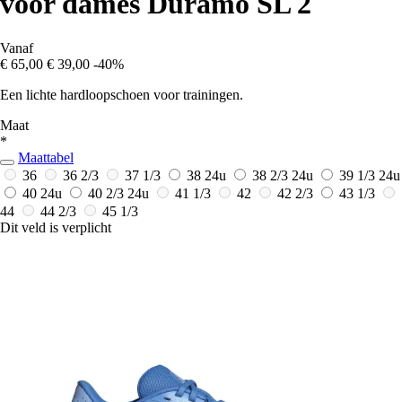
voor dames Duramo SL 2
Vanaf
€ 65,00
€ 39,00
-40%
Een lichte hardloopschoen voor trainingen.
Maat
*
Maattabel
36
36 2/3
37 1/3
38
24u
38 2/3
24u
39 1/3
24u
40
24u
40 2/3
24u
41 1/3
42
42 2/3
43 1/3
44
44 2/3
45 1/3
Dit veld is verplicht