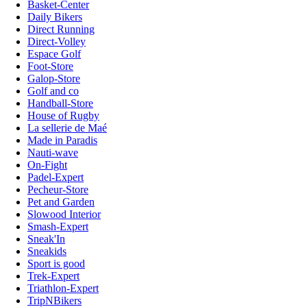
Basket-Center
Daily Bikers
Direct Running
Direct-Volley
Espace Golf
Foot-Store
Galop-Store
Golf and co
Handball-Store
House of Rugby
La sellerie de Maé
Made in Paradis
Nauti-wave
On-Fight
Padel-Expert
Pecheur-Store
Pet and Garden
Slowood Interior
Smash-Expert
Sneak'In
Sneakids
Sport is good
Trek-Expert
Triathlon-Expert
TripNBikers