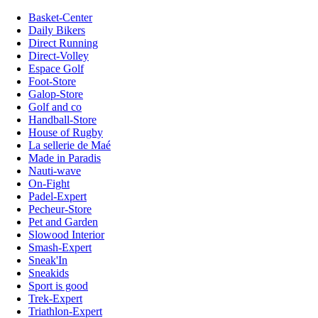
Basket-Center
Daily Bikers
Direct Running
Direct-Volley
Espace Golf
Foot-Store
Galop-Store
Golf and co
Handball-Store
House of Rugby
La sellerie de Maé
Made in Paradis
Nauti-wave
On-Fight
Padel-Expert
Pecheur-Store
Pet and Garden
Slowood Interior
Smash-Expert
Sneak'In
Sneakids
Sport is good
Trek-Expert
Triathlon-Expert