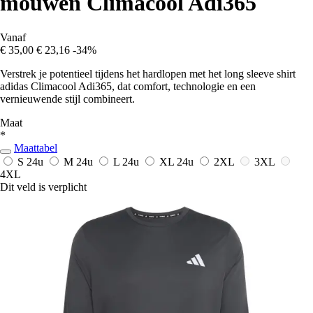
mouwen Climacool Adi365
Vanaf
€ 35,00
€ 23,16
-34%
Verstrek je potentieel tijdens het hardlopen met het long sleeve shirt
adidas Climacool Adi365, dat comfort, technologie en een
vernieuwende stijl combineert.
Maat
*
Maattabel
S
24u
M
24u
L
24u
XL
24u
2XL
3XL
4XL
Dit veld is verplicht