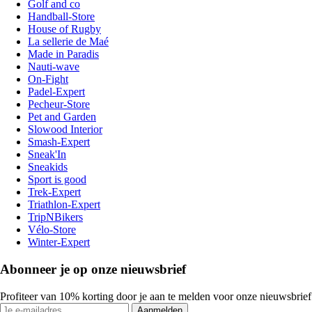
Golf and co
Handball-Store
House of Rugby
La sellerie de Maé
Made in Paradis
Nauti-wave
On-Fight
Padel-Expert
Pecheur-Store
Pet and Garden
Slowood Interior
Smash-Expert
Sneak'In
Sneakids
Sport is good
Trek-Expert
Triathlon-Expert
TripNBikers
Vélo-Store
Winter-Expert
Abonneer je op onze nieuwsbrief
Profiteer van 10% korting door je aan te melden voor onze nieuwsbrief
Aanmelden