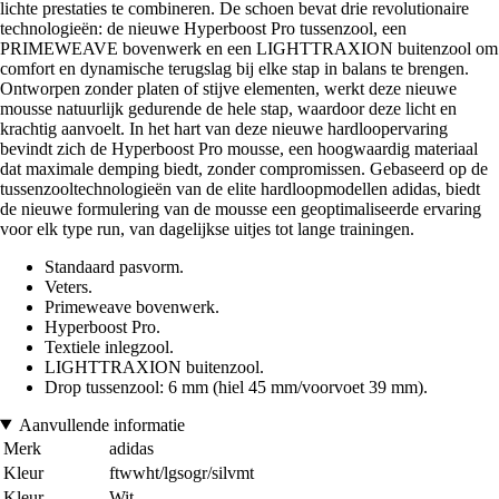
lichte prestaties te combineren. De schoen bevat drie revolutionaire
technologieën: de nieuwe Hyperboost Pro tussenzool, een
PRIMEWEAVE bovenwerk en een LIGHTTRAXION buitenzool om
comfort en dynamische terugslag bij elke stap in balans te brengen.
Ontworpen zonder platen of stijve elementen, werkt deze nieuwe
mousse natuurlijk gedurende de hele stap, waardoor deze licht en
krachtig aanvoelt. In het hart van deze nieuwe hardloopervaring
bevindt zich de Hyperboost Pro mousse, een hoogwaardig materiaal
dat maximale demping biedt, zonder compromissen. Gebaseerd op de
tussenzooltechnologieën van de elite hardloopmodellen adidas, biedt
de nieuwe formulering van de mousse een geoptimaliseerde ervaring
voor elk type run, van dagelijkse uitjes tot lange trainingen.
Standaard pasvorm.
Veters.
Primeweave bovenwerk.
Hyperboost Pro.
Textiele inlegzool.
LIGHTTRAXION buitenzool.
Drop tussenzool: 6 mm (hiel 45 mm/voorvoet 39 mm).
Aanvullende informatie
Merk
adidas
Kleur
ftwwht/lgsogr/silvmt
Kleur
Wit