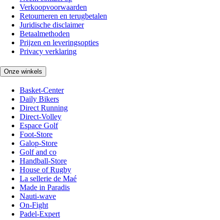
Verkoopvoorwaarden
Retourneren en terugbetalen
Juridische disclaimer
Betaalmethoden
Prijzen en leveringsopties
Privacy verklaring
Onze winkels
Basket-Center
Daily Bikers
Direct Running
Direct-Volley
Espace Golf
Foot-Store
Galop-Store
Golf and co
Handball-Store
House of Rugby
La sellerie de Maé
Made in Paradis
Nauti-wave
On-Fight
Padel-Expert