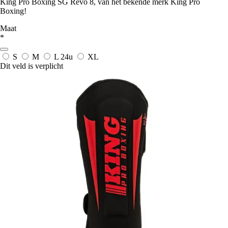
King Pro Boxing SG Revo 8, van het bekende merk King Pro
Boxing!
Maat
*
S
M
L
24u
XL
Dit veld is verplicht