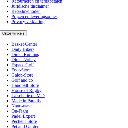
Retourneren en terugbetalen
Juridische disclaimer
Betaalmethoden
Prijzen en leveringsopties
Privacy verklaring
Onze winkels
Basket-Center
Daily Bikers
Direct Running
Direct-Volley
Espace Golf
Foot-Store
Galop-Store
Golf and co
Handball-Store
House of Rugby
La sellerie de Maé
Made in Paradis
Nauti-wave
On-Fight
Padel-Expert
Pecheur-Store
Pet and Garden