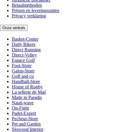
Betaalmethoden
Prijzen en leveringsopties
Privacy verklaring
Onze winkels
Basket-Center
Daily Bikers
Direct Running
Direct-Volley
Espace Golf
Foot-Store
Galop-Store
Golf and co
Handball-Store
House of Rugby
La sellerie de Maé
Made in Paradis
Nauti-wave
On-Fight
Padel-Expert
Pecheur-Store
Pet and Garden
Slowood Interior