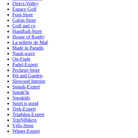
Direct-Volley
Espace Golf
Foot-Store
Galop-Store
Golf and co
Handball-Store
House of Rugby
La sellerie de Maé
Made in Paradis
Nauti-wave
On-Fight
Padel-Expert
Pecheur-Store
Pet and Garden
Slowood Interior
Smash-Expert
Sneak'In
Sneakids
Sport is good
Trek-Expert
Triathlon-Expert
TripNBikers
Vélo-Store
Winter-Expert