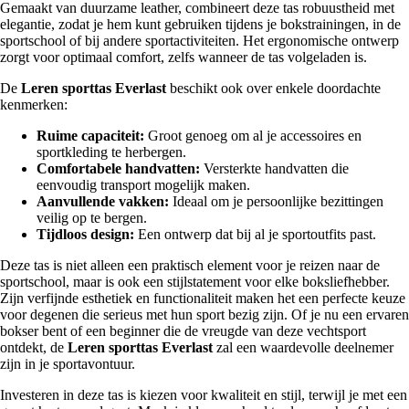
Gemaakt van duurzame leather, combineert deze tas robuustheid met
elegantie, zodat je hem kunt gebruiken tijdens je bokstrainingen, in de
sportschool of bij andere sportactiviteiten. Het ergonomische ontwerp
zorgt voor optimaal comfort, zelfs wanneer de tas volgeladen is.
De
Leren sporttas Everlast
beschikt ook over enkele doordachte
kenmerken:
Ruime capaciteit:
Groot genoeg om al je accessoires en
sportkleding te herbergen.
Comfortabele handvatten:
Versterkte handvatten die
eenvoudig transport mogelijk maken.
Aanvullende vakken:
Ideaal om je persoonlijke bezittingen
veilig op te bergen.
Tijdloos design:
Een ontwerp dat bij al je sportoutfits past.
Deze tas is niet alleen een praktisch element voor je reizen naar de
sportschool, maar is ook een stijlstatement voor elke boksliefhebber.
Zijn verfijnde esthetiek en functionaliteit maken het een perfecte keuze
voor degenen die serieus met hun sport bezig zijn. Of je nu een ervaren
bokser bent of een beginner die de vreugde van deze vechtsport
ontdekt, de
Leren sporttas Everlast
zal een waardevolle deelnemer
zijn in je sportavontuur.
Investeren in deze tas is kiezen voor kwaliteit en stijl, terwijl je met een