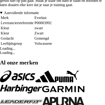
gerust hart op pad gaat. Maak je klaar om hard te slaan en hoofden te
laten draaien elke keer dat je naar je training gaat.
Aanvullende informatie
Merk
Everlast
Leveranciersreferentie
P00003992
Kleur
zwart
Kleur
Zwart
Geslacht
Gemengd
Leeftijdsgroep
Volwassene
Loading...
Loading...
Al onze merken