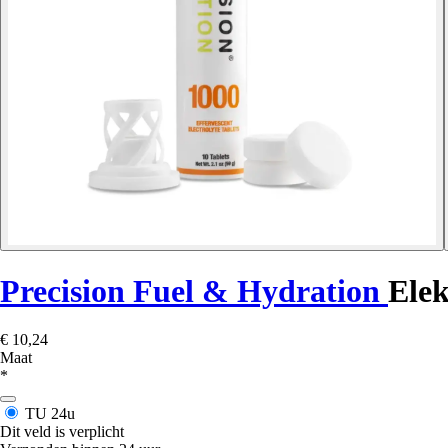
Precision Fuel & Hydration
Elek
€ 10,24
Maat
*
TU
24u
Dit veld is verplicht