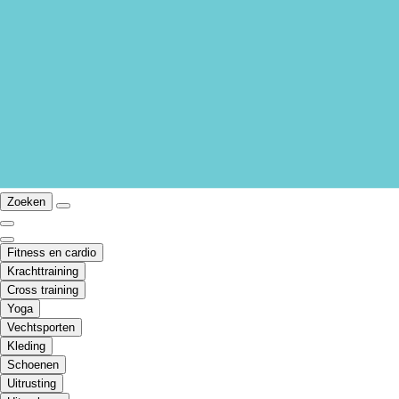
Zoeken
Fitness en cardio
Krachttraining
Cross training
Yoga
Vechtsporten
Kleding
Schoenen
Uitrusting