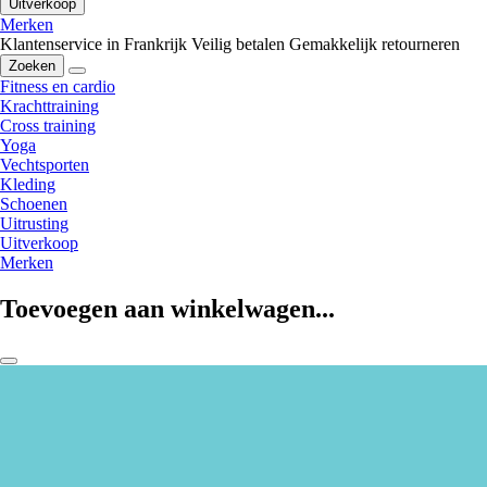
Uitverkoop
Merken
Klantenservice in Frankrijk
Veilig betalen
Gemakkelijk retourneren
Zoeken
Fitness en cardio
Krachttraining
Cross training
Yoga
Vechtsporten
Kleding
Schoenen
Uitrusting
Uitverkoop
Merken
Toevoegen aan winkelwagen...