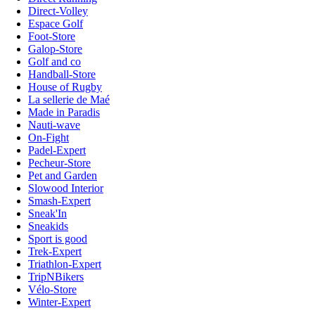
Direct-Volley
Espace Golf
Foot-Store
Galop-Store
Golf and co
Handball-Store
House of Rugby
La sellerie de Maé
Made in Paradis
Nauti-wave
On-Fight
Padel-Expert
Pecheur-Store
Pet and Garden
Slowood Interior
Smash-Expert
Sneak'In
Sneakids
Sport is good
Trek-Expert
Triathlon-Expert
TripNBikers
Vélo-Store
Winter-Expert