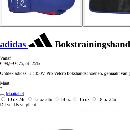
adidas
Bokstrainingshands
Vanaf
€ 99,99
€ 75,24
-25%
Ontdek adidas Tilt 350V Pro Velcro bokshandschoenen, gemaakt van pl
Maat
*
Maattabel
10 oz
24u
12 oz
24u
14 oz
16 oz
18 oz
24u
Dit veld is verplicht