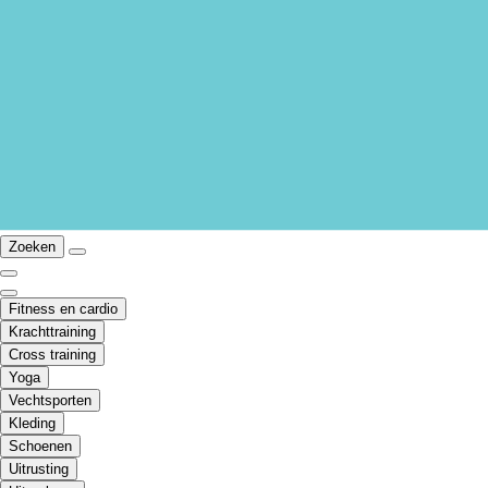
Zoeken
Fitness en cardio
Krachttraining
Cross training
Yoga
Vechtsporten
Kleding
Schoenen
Uitrusting