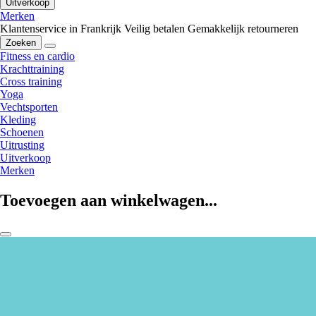
Uitverkoop
Merken
Klantenservice in Frankrijk
Veilig betalen
Gemakkelijk retourneren
Zoeken
Fitness en cardio
Krachttraining
Cross training
Yoga
Vechtsporten
Kleding
Schoenen
Uitrusting
Uitverkoop
Merken
Toevoegen aan winkelwagen...