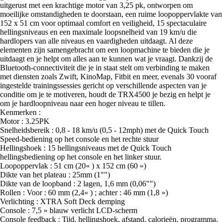
uitgerust met een krachtige motor van 3,25 pk, ontworpen om
moeilijke omstandigheden te doorstaan, een ruime loopoppervlakte van
152 x 51 cm voor optimaal comfort en veiligheid, 15 spectaculaire
hellingsniveaus en een maximale loopsnelheid van 19 km/u die
hardlopers van alle niveaus en vaardigheden uitdaagt. Al deze
elementen zijn samengebracht om een loopmachine te bieden die je
uitdaagt en je helpt om alles aan te kunnen wat je vraagt. Dankzij de
Bluetooth-connectiviteit die je in staat stelt om verbinding te maken
met diensten zoals Zwift, KinoMap, Fitbit en meer, evenals 30 vooraf
ingestelde trainingssessies gericht op verschillende aspecten van je
conditie om je te motiveren, houdt de TRX4500 je bezig en helpt je
om je hardloopniveau naar een hoger niveau te tillen.
Kenmerken :
Motor : 3.25PK
Snelheidsbereik : 0,8 - 18 km/u (0,5 - 12mph) met de Quick Touch
Speed-bediening op het console en het rechte stuur
Hellingshoek : 15 hellingsniveaus met de Quick Touch
hellingsbediening op het console en het linker stuur.
Loopoppervlak : 51 cm (20« ) x 152 cm (60 »)
Dikte van het plateau : 25mm (1"")
Dikte van de loopband : 2 lagen, 1,6 mm (0,06"")
Rollen : Voor : 60 mm (2,4« ) ; achter : 46 mm (1,8 »)
Verlichting : XTRA Soft Deck demping
Console : 7,5 » blauw verlicht LCD-scherm
Console feedback : Tijd, hellingshoek, afstand, calorieën, programma,