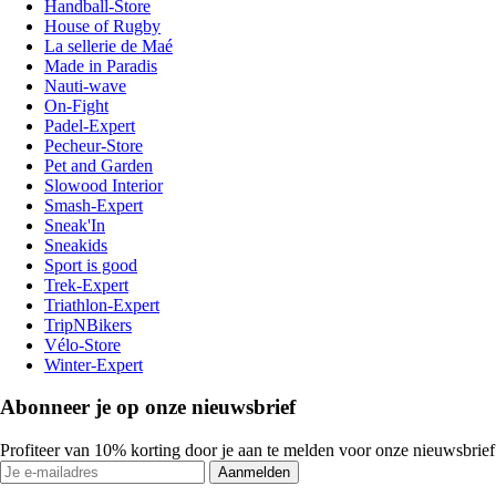
Handball-Store
House of Rugby
La sellerie de Maé
Made in Paradis
Nauti-wave
On-Fight
Padel-Expert
Pecheur-Store
Pet and Garden
Slowood Interior
Smash-Expert
Sneak'In
Sneakids
Sport is good
Trek-Expert
Triathlon-Expert
TripNBikers
Vélo-Store
Winter-Expert
Abonneer je op onze nieuwsbrief
Profiteer van 10% korting door je aan te melden voor onze nieuwsbrief
Aanmelden