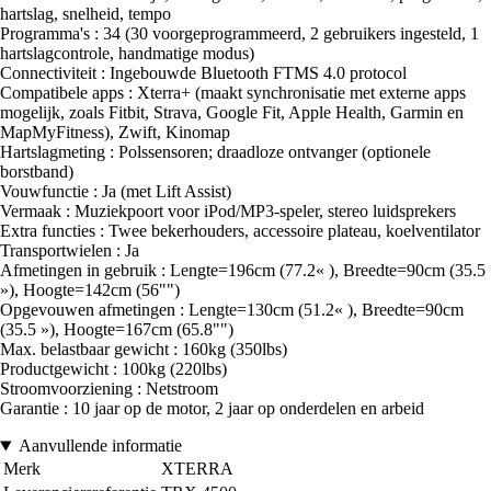
hartslag, snelheid, tempo
Programma's : 34 (30 voorgeprogrammeerd, 2 gebruikers ingesteld, 1
hartslagcontrole, handmatige modus)
Connectiviteit : Ingebouwde Bluetooth FTMS 4.0 protocol
Compatibele apps : Xterra+ (maakt synchronisatie met externe apps
mogelijk, zoals Fitbit, Strava, Google Fit, Apple Health, Garmin en
MapMyFitness), Zwift, Kinomap
Hartslagmeting : Polssensoren; draadloze ontvanger (optionele
borstband)
Vouwfunctie : Ja (met Lift Assist)
Vermaak : Muziekpoort voor iPod/MP3-speler, stereo luidsprekers
Extra functies : Twee bekerhouders, accessoire plateau, koelventilator
Transportwielen : Ja
Afmetingen in gebruik : Lengte=196cm (77.2« ), Breedte=90cm (35.5
»), Hoogte=142cm (56"")
Opgevouwen afmetingen : Lengte=130cm (51.2« ), Breedte=90cm
(35.5 »), Hoogte=167cm (65.8"")
Max. belastbaar gewicht : 160kg (350lbs)
Productgewicht : 100kg (220lbs)
Stroomvoorziening : Netstroom
Garantie : 10 jaar op de motor, 2 jaar op onderdelen en arbeid
Aanvullende informatie
Merk
XTERRA