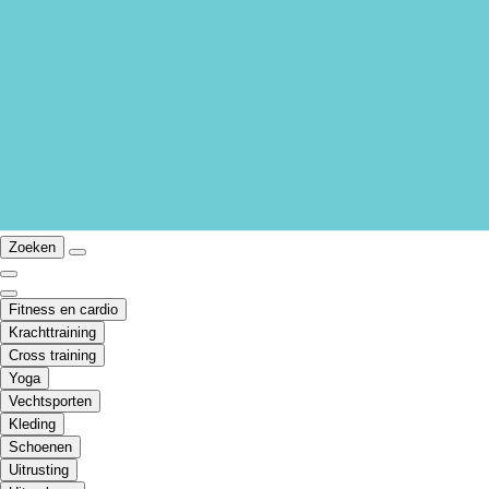
Zoeken
Fitness en cardio
Krachttraining
Cross training
Yoga
Vechtsporten
Kleding
Schoenen
Uitrusting