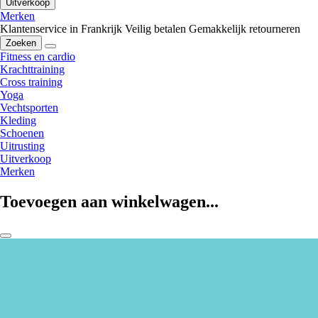
Uitverkoop
Merken
Klantenservice in Frankrijk
Veilig betalen
Gemakkelijk retourneren
Zoeken
Fitness en cardio
Krachttraining
Cross training
Yoga
Vechtsporten
Kleding
Schoenen
Uitrusting
Uitverkoop
Merken
Toevoegen aan winkelwagen...