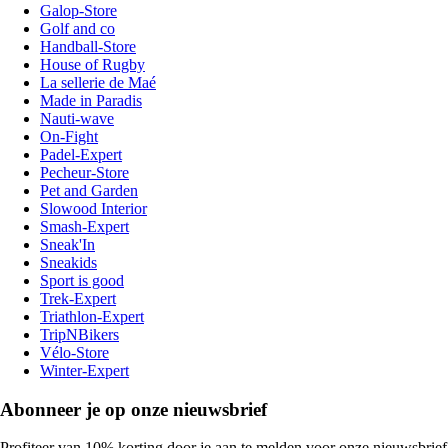
Galop-Store
Golf and co
Handball-Store
House of Rugby
La sellerie de Maé
Made in Paradis
Nauti-wave
On-Fight
Padel-Expert
Pecheur-Store
Pet and Garden
Slowood Interior
Smash-Expert
Sneak'In
Sneakids
Sport is good
Trek-Expert
Triathlon-Expert
TripNBikers
Vélo-Store
Winter-Expert
Abonneer je op onze nieuwsbrief
Profiteer van 10% korting door je aan te melden voor onze nieuwsbrief