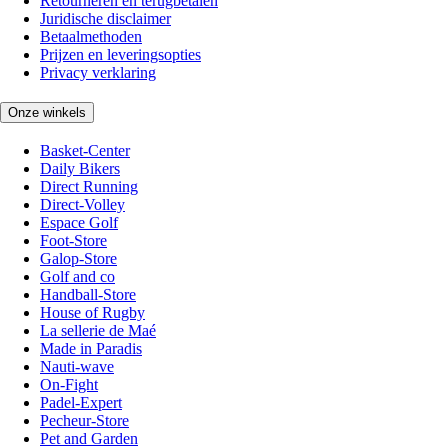
Retourneren en terugbetalen
Juridische disclaimer
Betaalmethoden
Prijzen en leveringsopties
Privacy verklaring
Onze winkels
Basket-Center
Daily Bikers
Direct Running
Direct-Volley
Espace Golf
Foot-Store
Galop-Store
Golf and co
Handball-Store
House of Rugby
La sellerie de Maé
Made in Paradis
Nauti-wave
On-Fight
Padel-Expert
Pecheur-Store
Pet and Garden