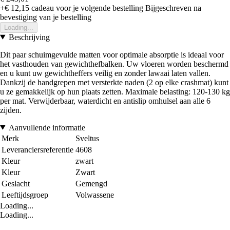
+€ 12,15
cadeau voor je volgende bestelling
Bijgeschreven na
bevestiging van je bestelling
Loading...
Beschrijving
Dit paar schuimgevulde matten voor optimale absorptie is ideaal voor
het vasthouden van gewichthefbalken. Uw vloeren worden beschermd
en u kunt uw gewichtheffers veilig en zonder lawaai laten vallen.
Dankzij de handgrepen met versterkte naden (2 op elke crashmat) kunt
u ze gemakkelijk op hun plaats zetten. Maximale belasting: 120-130 kg
per mat. Verwijderbaar, waterdicht en antislip omhulsel aan alle 6
zijden.
Aanvullende informatie
Merk
Sveltus
Leveranciersreferentie
4608
Kleur
zwart
Kleur
Zwart
Geslacht
Gemengd
Leeftijdsgroep
Volwassene
Loading...
Loading...