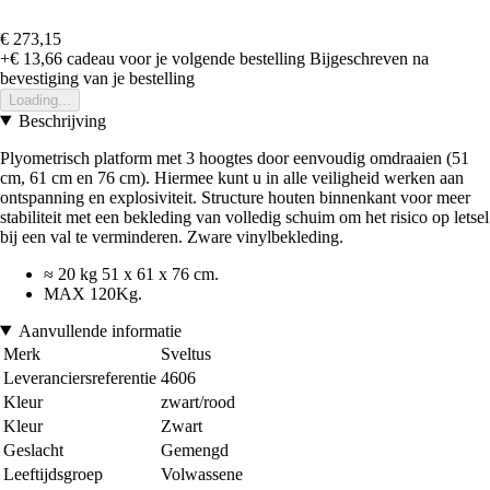
€ 273,15
+€ 13,66
cadeau voor je volgende bestelling
Bijgeschreven na
bevestiging van je bestelling
Loading...
Beschrijving
Plyometrisch platform met 3 hoogtes door eenvoudig omdraaien (51
cm, 61 cm en 76 cm). Hiermee kunt u in alle veiligheid werken aan
ontspanning en explosiviteit. Structure houten binnenkant voor meer
stabiliteit met een bekleding van volledig schuim om het risico op letsel
bij een val te verminderen. Zware vinylbekleding.
≈ 20 kg 51 x 61 x 76 cm.
MAX 120Kg.
Aanvullende informatie
Merk
Sveltus
Leveranciersreferentie
4606
Kleur
zwart/rood
Kleur
Zwart
Geslacht
Gemengd
Leeftijdsgroep
Volwassene