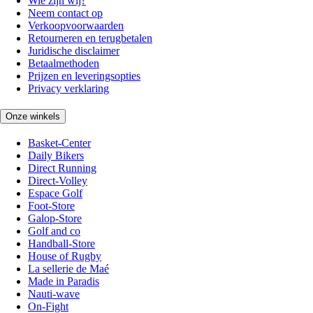
Wie zijn wij?
Neem contact op
Verkoopvoorwaarden
Retourneren en terugbetalen
Juridische disclaimer
Betaalmethoden
Prijzen en leveringsopties
Privacy verklaring
Onze winkels
Basket-Center
Daily Bikers
Direct Running
Direct-Volley
Espace Golf
Foot-Store
Galop-Store
Golf and co
Handball-Store
House of Rugby
La sellerie de Maé
Made in Paradis
Nauti-wave
On-Fight