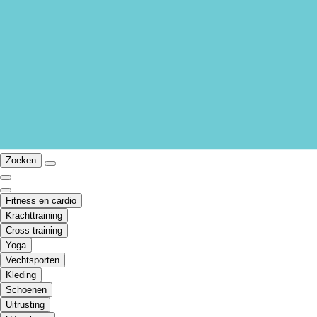
Zoeken
Fitness en cardio
Krachttraining
Cross training
Yoga
Vechtsporten
Kleding
Schoenen
Uitrusting