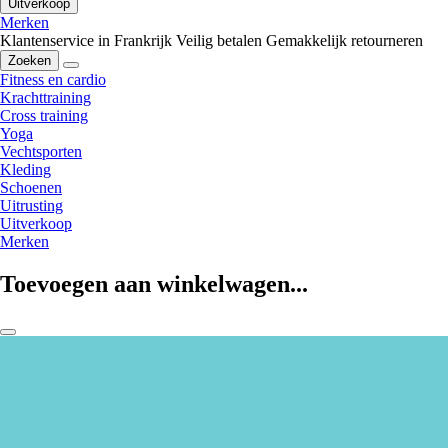
Uitverkoop
Merken
Klantenservice in Frankrijk
Veilig betalen
Gemakkelijk retourneren
Zoeken
Fitness en cardio
Krachttraining
Cross training
Yoga
Vechtsporten
Kleding
Schoenen
Uitrusting
Uitverkoop
Merken
Toevoegen aan winkelwagen...