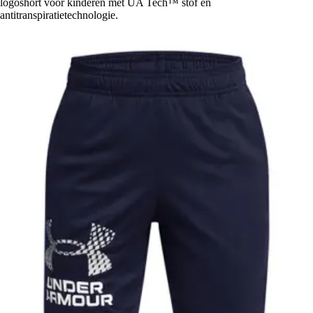
logoshort voor kinderen met UA Tech™ stof en
antitranspiratietechnologie.