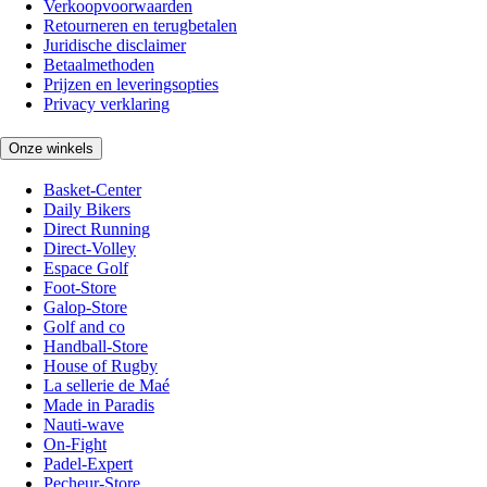
Verkoopvoorwaarden
Retourneren en terugbetalen
Juridische disclaimer
Betaalmethoden
Prijzen en leveringsopties
Privacy verklaring
Onze winkels
Basket-Center
Daily Bikers
Direct Running
Direct-Volley
Espace Golf
Foot-Store
Galop-Store
Golf and co
Handball-Store
House of Rugby
La sellerie de Maé
Made in Paradis
Nauti-wave
On-Fight
Padel-Expert
Pecheur-Store